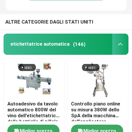
ALTRE CATEGORIE DAGLI STATI UNITI
etichettatrice automatica
(146)
Autoadesivo da tavolo
Controllo piano online
automatico 800W del
su misura 380W dello
vino dell'etichettatrice
SpA della macchina
della bottiglia di pillola
dell'applicatore
di WEINVIEW
dell'etichetta dello
Miglior prezzo
Miglior prezzo