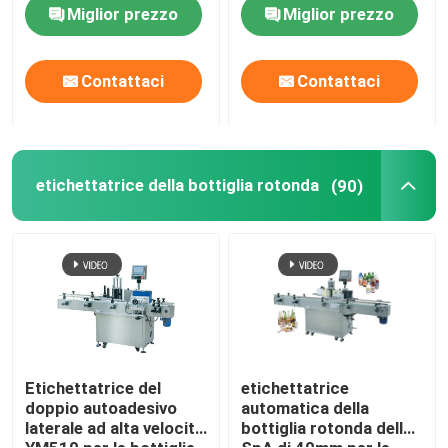
vite 4 ruote
Miglior prezzo
Miglior prezzo
Contattaci
Contattaci
etichettatrice della bottiglia rotonda
(90)
Etichettatrice del
etichettatrice
doppio autoadesivo
automatica della
laterale ad alta velocità
bottiglia rotonda dello
YM510 per le bottiglie
SpA di 40mm per le