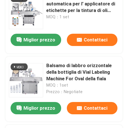
automatica per l' applicatore di
etichette per la tintura di oli
essenziali
MOQ：1 set
Miglior prezzo
Contattaci
Balsamo di labbro orizzontale
della bottiglia di Vial Labeling
Lasciate un messaggio
Machine For Oval della fiala
Ti richiameremo presto!
MOQ：1set
Prezzo：Negotiate
Miglior prezzo
Contattaci