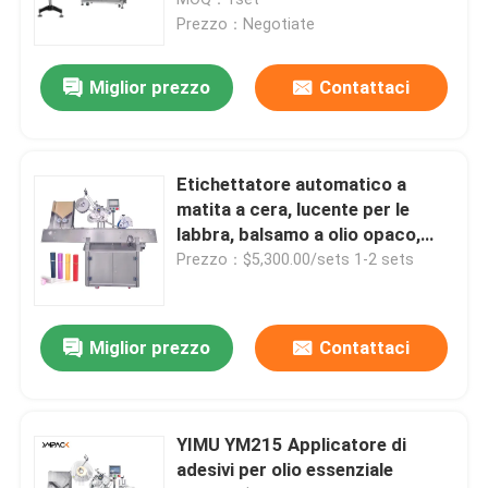
Prezzo：Negotiate
Tappatrice automatica
Miglior prezzo
Contattaci
etichettatrice della bottiglia rotonda
Etichettatore automatico a
Etichettatrice della bottiglia quadrata
matita a cera, lucente per le
labbra, balsamo a olio opaco,
macchinario di etichettatura dei
Prezzo：$5,300.00/sets 1-2 sets
Etichettatrice di superficie piana
tubi
etichettatrice della borsa
Miglior prezzo
Contattaci
etichettatrice della fiala
YIMU YM215 Applicatore di
adesivi per olio essenziale
Macchina per l'etichettatura di stampa