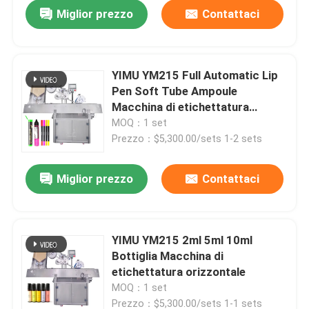
Miglior prezzo
Contattaci
YIMU YM215 Full Automatic Lip
Pen Soft Tube Ampoule
Macchina di etichettatura
orizzontale ad alta velocità
MOQ：1 set
Prezzo：$5,300.00/sets 1-2 sets
Miglior prezzo
Contattaci
Casa
YIMU YM215 2ml 5ml 10ml
Bottiglia Macchina di
Prodotti
etichettatura orizzontale
MOQ：1 set
Video
Prezzo：$5,300.00/sets 1-1 sets