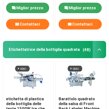
10mm-300mm
bottiglie di acqua di
Miglior prezzo
Miglior prezzo
vetro di plastica
dell'ANIMALE
DOMESTICO
Contattaci
Contattaci
Etichettatrice della bottiglia quadrata
(48)
etichetta di plastica
Barattolo quadrato
della bottiglia delle
della salsa di Front
teste 1500W tre che
Back Labeler Machine