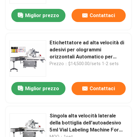
Miglior prezzo
Contattaci
Circa noi
Giro della fabbrica
Etichettatore ad alta velocità di
adesivi per ologrammi
Controllo di qualità
orizzontali Automatico per
l'etichettatura di flaconi di tubi
Prezzo：$14,500.00/sets 1-2 sets
di plastica
Contattici
Miglior prezzo
Contattaci
Notizie
Richieda una citazione
Singola alta velocità laterale
della bottiglia dell'autoadesivo
5ml Vial Labeling Machine For
etichettatrice automatica
Round del CE
MOQ：1set