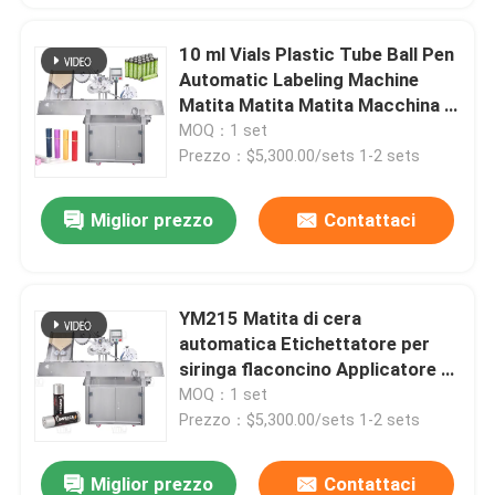
10 ml Vials Plastic Tube Ball Pen
Automatic Labeling Machine
Matita Matita Matita Macchina di
Marcatura Orizzontale
MOQ：1 set
Prezzo：$5,300.00/sets 1-2 sets
Miglior prezzo
Contattaci
YM215 Matita di cera
automatica Etichettatore per
siringa flaconcino Applicatore di
etichette Pen Labeling Machine
MOQ：1 set
Prezzo：$5,300.00/sets 1-2 sets
Miglior prezzo
Contattaci