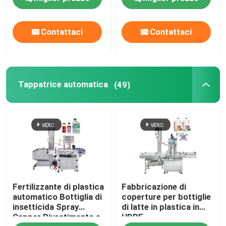
schermo attivabile al
tatto
Contattaci
Contattaci
Tappatrice automatica
(49)
Fertilizzante di plastica
Fabbricazione di
automatico Bottiglia di
coperture per bottiglie
insetticida Spray
di latte in plastica in
Capper Rivestimento a
HDPE