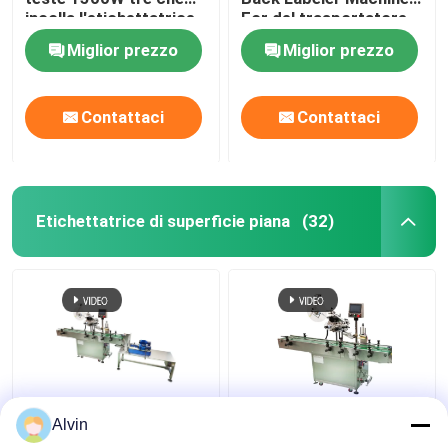
incolla l'etichettatrice
For del trasportatore
dell'autoadesivo
di bottiglie del vino
Miglior prezzo
Miglior prezzo
automatico della
macchina
Contattaci
Contattaci
Etichettatrice di superficie piana
(32)
Cima adesiva
Macchina ad alta
Alvin
dell'autoadesivo del
velocità 400W