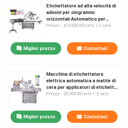
Etichettatore ad alta velocità di
adesivi per ologrammi
orizzontali Automatico per
l'etichettatura di flaconi di tubi
Prezzo：$14,500.00/sets 1-2 sets
di plastica
Miglior prezzo
Contattaci
Macchina di etichettatura
elettrica automatica a matite di
cera per applicatori di etichette
per siringhe e flaconcini
Prezzo：$5,300.00/sets 1-2 sets
Miglior prezzo
Contattaci