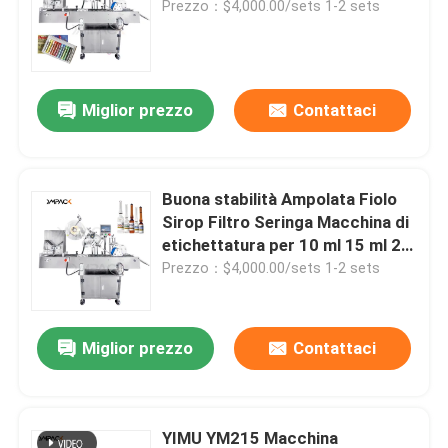
Prezzo：$4,000.00/sets 1-2 sets
Tappatrice di riempimento
Miglior prezzo
Contattaci
Macchina di sigillamento di induzione
riempitrice di liquidi
Buona stabilità Ampolata Fiolo
Sirop Filtro Seringa Macchina di
Macchina di rifornimento della salsa
etichettatura per 10 ml 15 ml 20
ml Bottiglie
Prezzo：$4,000.00/sets 1-2 sets
Accessori dell'etichettatrice
Miglior prezzo
Contattaci
Applicatore automatico dell'etichetta dei semi
Etichetta di imballaggio personalizzata
YIMU YM215 Macchina