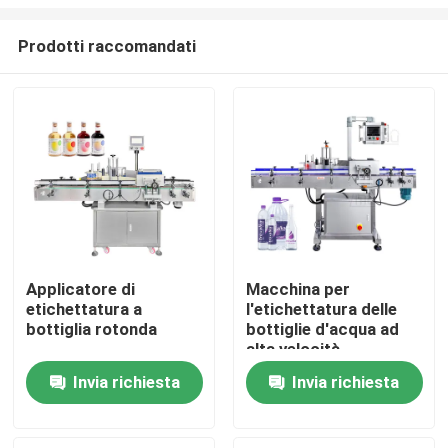
Prodotti raccomandati
Applicatore di
Macchina per
etichettatura a
l'etichettatura delle
Casa
bottiglia rotonda
bottiglie d'acqua ad
alta velocità
Prodotti
Invia richiesta
Invia richiesta
Video