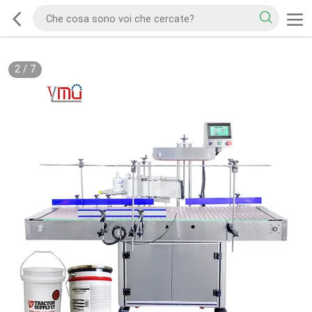
2
/
7