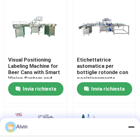
Circa noi
Giro della fabbrica
Controllo di qualità
Visual Positioning
Etichettatrice
Labeling Machine for
automatica per
Beer Cans with Smart
bottiglie rotonde con
Contattici
Vision System and
posizionamento
High Speed (1200-
tramite telecamera
Invia richiesta
Invia richiesta
2400 Cans/Minute) for
visiva
Notizie
Precision Placement
(<1mm)
Richieda una citazione
Alvin
etichettatrice automatica