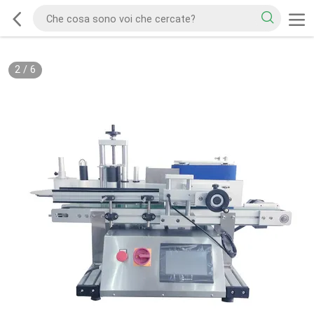
2
/
6