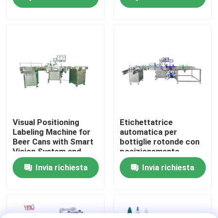
Circa noi
Giro della fabbrica
Controllo di qualità
Contattici
Visual Positioning
Etichettatrice
Labeling Machine for
automatica per
Beer Cans with Smart
bottiglie rotonde con
Notizie
Vision System and
posizionamento
High Speed (1200-
tramite telecamera
Invia richiesta
Invia richiesta
2400 Cans/Minute) for
visiva
Precision Placement
Richieda una citazione
(<1mm)
etichettatrice automatica