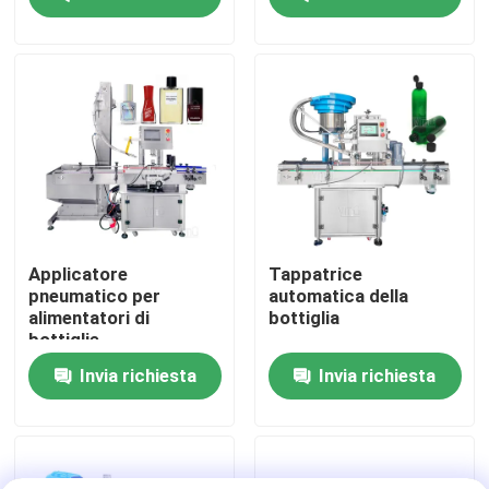
Circa noi
Giro della fabbrica
Controllo di qualità
Contattici
Applicatore
Tappatrice
pneumatico per
automatica della
alimentatori di
bottiglia
Notizie
bottiglie
Invia richiesta
Invia richiesta
Richieda una citazione
etichettatrice automatica