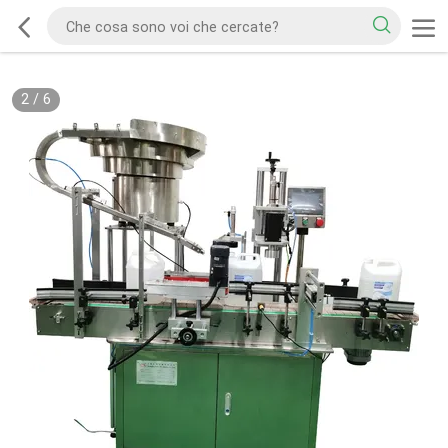
2
/
6