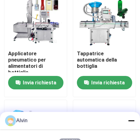
Circa noi
Giro della fabbrica
Applicatore
Tappatrice
Controllo di qualità
pneumatico per
automatica della
alimentatori di
bottiglia
bottiglie
Contattici
Invia richiesta
Invia richiesta
Notizie
Richieda una citazione
Alvin
etichettatrice automatica