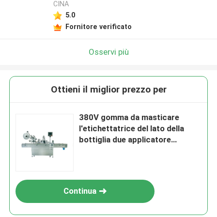
CINA
5.0
Fornitore verificato
Osservi più
Ottieni il miglior prezzo per
380V gomma da masticare
l'etichettatrice del lato della
bottiglia due applicatore
automatico dell'etichetta del
pallet
Continua