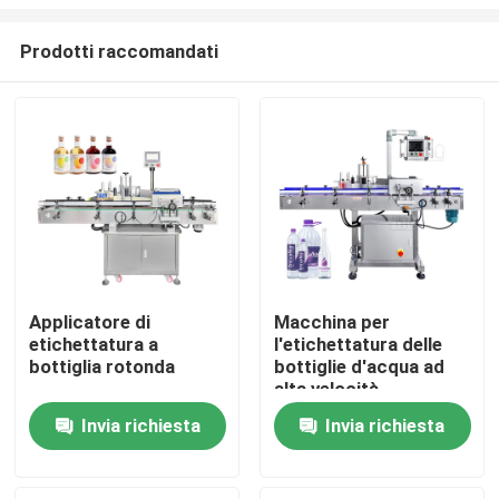
Prodotti raccomandati
Applicatore di
Macchina per
etichettatura a
l'etichettatura delle
Casa
bottiglia rotonda
bottiglie d'acqua ad
alta velocità
Prodotti
Invia richiesta
Invia richiesta
Video