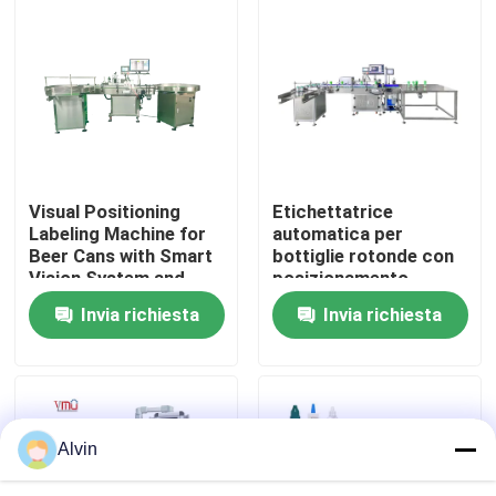
Circa noi
Giro della fabbrica
Controllo di qualità
Visual Positioning
Etichettatrice
Labeling Machine for
automatica per
Beer Cans with Smart
bottiglie rotonde con
Contattici
Vision System and
posizionamento
High Speed (1200-
tramite telecamera
Invia richiesta
Invia richiesta
2400 Cans/Minute) for
visiva
Notizie
Precision Placement
(<1mm)
Richieda una citazione
Alvin
etichettatrice automatica