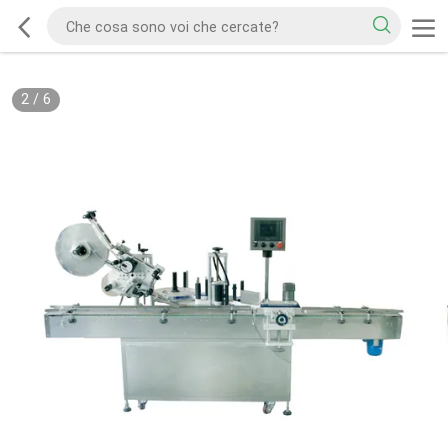
2
/
6