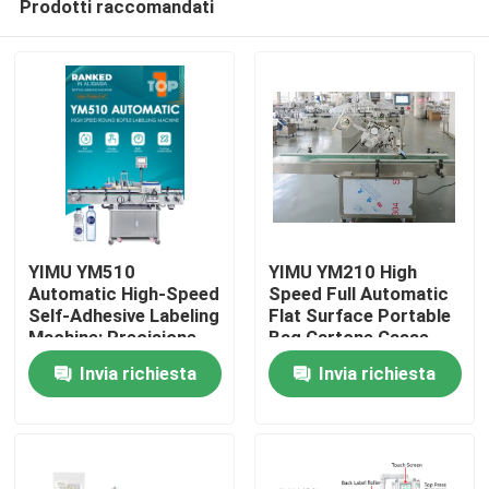
Prodotti raccomandati
YIMU YM510
YIMU YM210 High
Automatic High-Speed
Speed Full Automatic
Self-Adhesive Labeling
Flat Surface Portable
Machine: Precisione
Bag Cartone Casse
Casa
industriale per
Casse Macchine di
Invia richiesta
Invia richiesta
bottiglie e barattoli
etichettatura
multiforme
Prodotti
Video