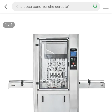
1
/
1