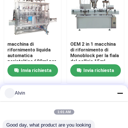
Tappatrice automatica
etichettatrice della bottiglia rotonda
macchina di
OEM 2 in 1 macchina
rifornimento liquida
di rifornimento di
Etichettatrice della bottiglia quadrata
automatica
Monoblock per la fiala
peristaltica 680ml per
del collirio 15ml
il prodotto
Etichettatrice di superficie piana
Invia richiesta
Invia richiesta
disinfettante della
mano dello sciampo
etichettatrice della borsa
Alvin
Casa
Circa noi
Contattaci
Desktop Site
Mappa del sito
Politica sulla privacy
etichettatrice della fiala
1:01 AM
Macchina per l'etichettatura di stampa
Good day, what product are you looking 
Qualità
etichettatrice automatica
Fabbrica