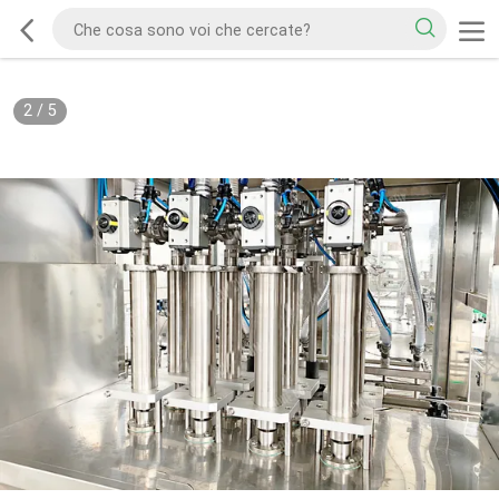
2
/
5