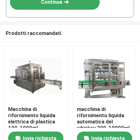
Continua
Prodotti raccomandati
Casa
Macchina di
macchina di
rifornimento liquida
rifornimento liquida
Prodotti
elettrica di plastica
automatica del
100-1000ml
whiskey 200-10000ml
automatica
per la piccola bottiglia
Invia richiesta
Invia richiesta
Video