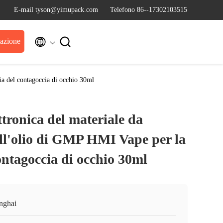
E-mail tyson@yimupack.com
Telefono 86--17302103515


tazione
lia del contagoccia di occhio 30ml
ttronica del materiale da
ell'olio di GMP HMI Vape per la
contagoccia di occhio 30ml
nghai