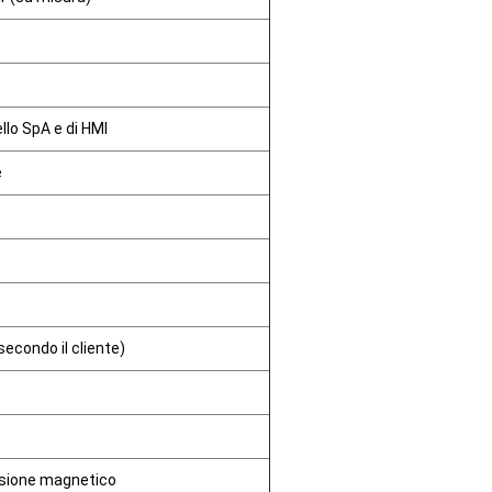
llo SpA e di HMI
e
condo il cliente)
orsione magnetico