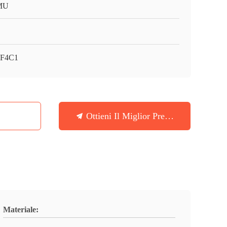
MU
F4C1
Ottieni Il Miglior Prezzo
Materiale: