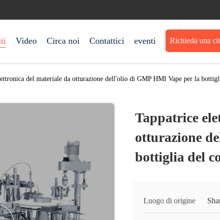
ti
Video
Circa noi
Contattici
eventi
Richieda una ci
lettronica del materiale da otturazione dell'olio di GMP HMI Vape per la bottig
Tappatrice ele
otturazione d
bottiglia del 
Luogo di origine
Sha