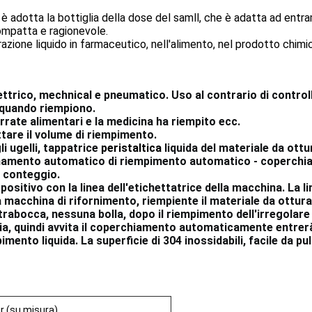
 è adotta la bottiglia della dose del samll, che è adatta ad entr
compatta e ragionevole.
azione liquido in farmaceutico, nell'alimento, nel prodotto chimico
ettrico, mechnical e pneumatico. Uso al contrario di contro
a quando riempiono.
rate alimentari e la medicina ha riempito ecc.
ttare il volume di riempimento.
i ugelli, tappatrice
peristaltica
liquida del materiale da ottu
ordinamento automatico di riempimento automatico - coperch
i conteggio.
spositivo con la linea dell'etichettatrice della macchina. La 
 macchina di rifornimento, riempiente il materiale da ottur
rabocca, nessuna bolla, dopo il riempimento dell'irregolare 
lia, quindi avvita il coperchiamento automaticamente entrer
mpimento liquida. La superficie di 304 inossidabili, facile da
r (su misura)