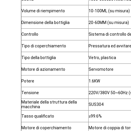
Volume di riempimento
10-100ML (su misura)
Dimensione della bottiglia
20-60MM (su misura)
Controllo
Sistema di controllo de
Tipo di coperchiamento
Pressatura ed avvitar
Tipo della bottiglia
Vetro, plastica
Motore di azionamento
Servomotore
Potere
1.6KW
Tensione
220V/380V 50~60Hz (se
Materiale della struttura della
SUS304
macchina
Tasso qualificato
≥99.6%
Motore di coperchiamento
Motore di coppia di t