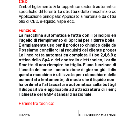
CBD
L'imbottigliamento & la tappatrice cadenti automatici
specifiche differenti. La struttura della macchina è 
Applicazione principale: Applicato a materiale da ottur
olio di CBD, e-liquido, vape ecc.
Funzioni:
La macchina automatica è fatta con il principio el
l'ugello di riempimento di Sprcial per ridurre boll
È ampiamente uso per il prodotto chimico delle der
Possiamo conciliarci ai requisiti del cliente proge
La linea retta automatica completa il tipo 2,4,6,8 gl
ottica dello SpA e del controllo elettronico, l'
Smetta di non riempire bottiglia. E una funzione d
L'uscita del mese - annotazione di giorno giù. Il di
questa macchina è utilizzata per rubacchiare della
aumentato lentamente, di modo che il liquido non t
ha ordinato l'attaccatura automatica sulla bottig
Il dispositivo è applicabile ad attrezzatura di rie
richieste del GMP standard nazionale.
Parametro tecnico:
Uscita
1000-3000bottles/hou