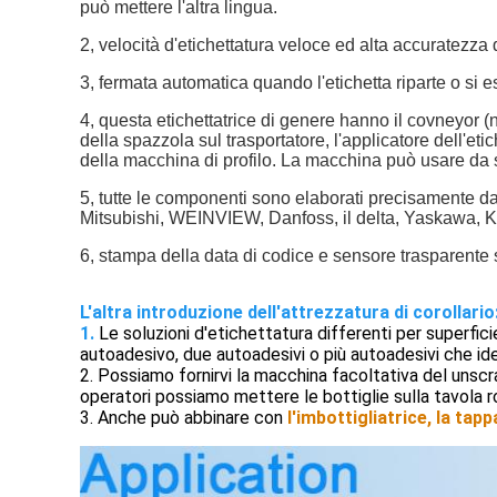
può mettere l'altra lingua.
2, velocità d'etichettatura veloce ed alta accuratezza
3, fermata automatica quando l'etichetta riparte o si 
4, questa etichettatrice di genere hanno il covneyor 
della spazzola sul trasportatore, l'applicatore dell'eti
della macchina di profilo. La macchina può usare da s
5, tutte le componenti sono elaborati precisamente da
Mitsubishi, WEINVIEW, Danfoss, il delta, Yaskawa,
6, stampa della data di codice e sensore trasparente s
L'altra
introduzione dell'attrezzatura di corollario
1.
Le soluzioni d'etichettatura differenti per superfic
autoadesivo, due autoadesivi o più autoadesivi che ident
2.
Possiamo fornirvi la macchina facoltativa del unscra
operatori possiamo mettere le bottiglie sulla tavola ro
3.
Anche può abbinare con
l'imbottigliatrice, la tapp