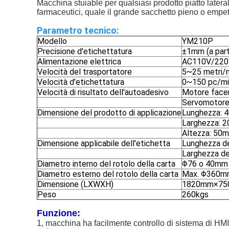
Macchina stuiable per qualsiasi prodotto piatto lateral
farmaceutici, quale il grande sacchetto pieno o empety 
Parametro tecnico:
Modello
YM210P
Precisione d'etichettatura
±1mm (a parte
Alimentazione elettrica
AC110V/220
Velocità del trasportatore
5~25 metri/m
Velocità d'etichettatura
0~150 pc/min 
Velocità di risultato dell'autoadesivo
Motore facen
Servomotore
Dimensione del prodotto di applicazione
Lunghezza:
Larghezza:
Altezza: 5
Dimensione applicabile dell'etichetta
Lunghezza d
Larghezza de
Diametro interno del rotolo della carta
Φ76 o 40mm
Diametro esterno del rotolo della carta
Max. Φ360m
Dimensione (LXWXH)
1820mm×750m
Peso
260kgs
Funzione:
1, macchina ha facilmente controllo di sistema di HMI 