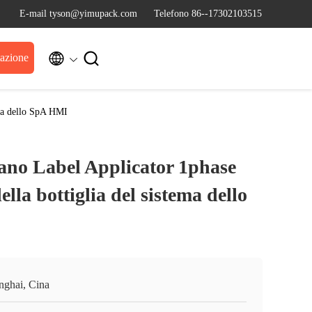
E-mail tyson@yimupack.com
Telefono 86--17302103515


tazione
ema dello SpA HMI
ano Label Applicator 1phase
ella bottiglia del sistema dello
nghai, Cina