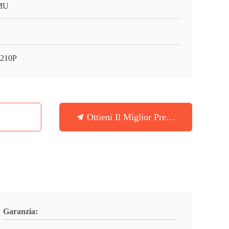
MU
210P
Ottieni Il Miglior Prezzo
Garanzia: