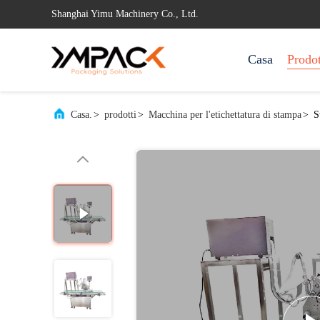
Shanghai Yimu Machinery Co., Ltd.
Casa
Prodot
Casa.
>
prodotti
>
Macchina per l'etichettatura di stampa
>
S