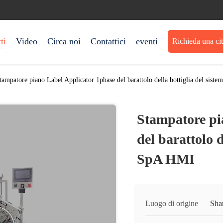
ti
Video
Circa noi
Contattici
eventi
Richieda una ci
tampatore piano Label Applicator 1phase del barattolo della bottiglia del sist
Stampatore pi
del barattolo d
SpA HMI
Luogo di origine
Sha