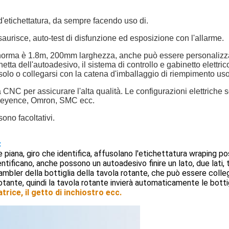
 d'etichettatura, da sempre facendo uso di.
esaurisce, auto-test di disfunzione ed esposizione con l'allarme.
(norma è 1.8m, 200mm larghezza, anche può essere personalizzata
chetta dell'autoadesivo, il sistema di controllo e gabinetto elettr
olo o collegarsi con la catena d'imballaggio di riempimento uso
 CNC per assicurare l'alta qualità. Le configurazioni elettrich
 Keyence, Omron, SMC ecc.
ono facoltativi.
:
ie piana, giro che identifica, affusolano l'etichettatura wraping
ificano, anche possono un autoadesivo finire un lato, due lati, tre
mbler della bottiglia della tavola rotante, che può essere colleg
tante, quindi la tavola rotante invierà automaticamente le bottigl
atrice, il getto di inchiostro ecc.