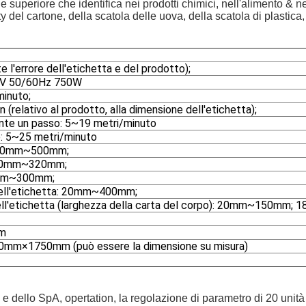
e superiore che identifica nei prodotti chimici, nell'alimento & n
del cartone, della scatola delle uova, della scatola di plastica, 
 l'errore dell'etichetta e del prodotto);
V 50/60Hz 750W
inuto;
(relativo al prodotto, alla dimensione dell'etichetta);
te un passo: 5~19 metri/minuto
: 5~25 metri/minuto
 40mm~500mm;
 20mm~320mm;
0mm~300mm;
ell'etichetta: 20mm~400mm;
ll'etichetta (larghezza della carta del corpo): 20mm~150mm; 
m
m×1750mm (può essere la dimensione su misura)
e dello SpA, opertation, la regolazione di parametro di 20 unità 