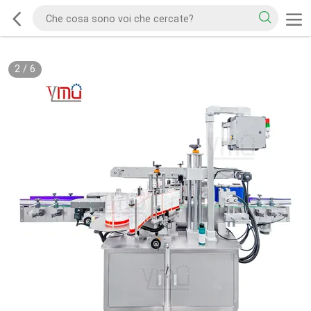
2
/
6