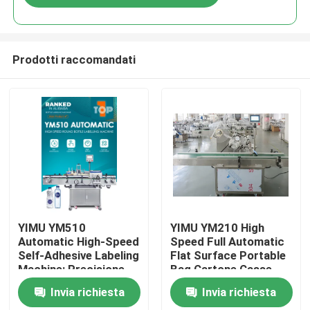
Prodotti raccomandati
Casa
YIMU YM510
YIMU YM210 High
Automatic High-Speed
Speed Full Automatic
Self-Adhesive Labeling
Flat Surface Portable
Prodotti
Machine: Precisione
Bag Cartone Casse
industriale per
Casse Macchine di
Invia richiesta
Invia richiesta
bottiglie e barattoli
etichettatura
Video