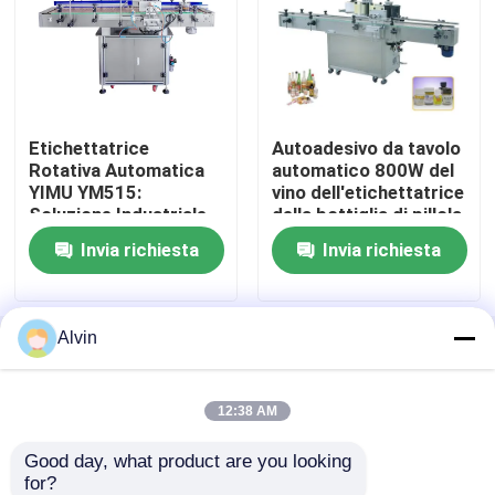
Tappatrice automatica
etichettatrice della bottiglia rotonda
Etichettatrice
Autoadesivo da tavolo
Rotativa Automatica
automatico 800W del
YIMU YM515:
vino dell'etichettatrice
Etichettatrice della bottiglia quadrata
Soluzione Industriale
della bottiglia di pillola
di Precisione ad Alta
di WEINVIEW
Invia richiesta
Invia richiesta
Velocità per la
Etichettatrice di superficie piana
Produzione di Massa
etichettatrice della borsa
Alvin
Casa
Circa noi
Contattaci
Desktop Site
Mappa del sito
Politica sulla privacy
etichettatrice della fiala
12:38 AM
Good day, what product are you looking 
Qualità
etichettatrice automatica
Fabbrica
Macchina per l'etichettatura di stampa
for?
cinese.Copyright © 2026 Shanghai Yimu