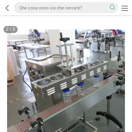
2
/
5