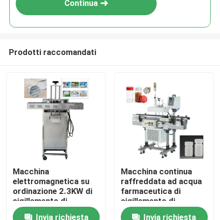
Continua
Prodotti raccomandati
Casa
Macchina
Macchina continua
elettromagnetica su
raffreddata ad acqua
Prodotti
ordinazione 2.3KW di
farmaceutica di
sigillamento di
sigillamento di
induzione del di
induzione per le
Invia richiesta
Invia richiesta
Video